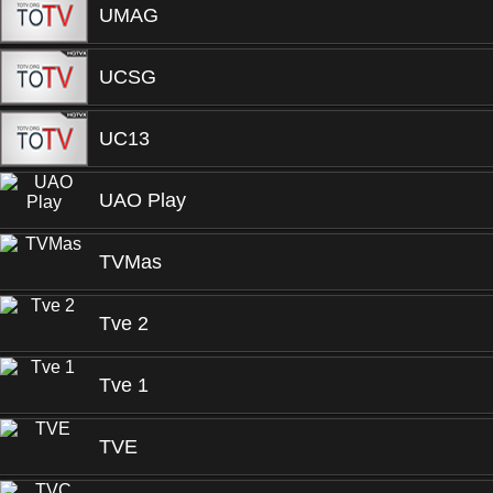
UMAG
UCSG
UC13
UAO Play
TVMas
Tve 2
Tve 1
TVE