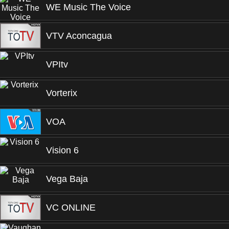
WE Music The Voice
VTV Aconcagua
VPItv
Vorterix
VOA
Vision 6
Vega Baja
VC ONLINE