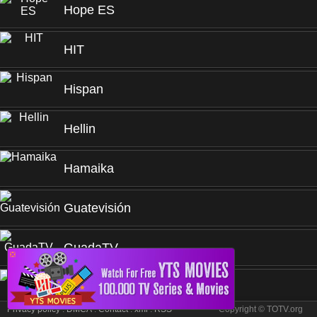
Hope ES
HIT
Hispan
Hellin
Hamaika
Guatevisión
GuadaTV
❎
Grupo Fórmula
Privacy policy
.
DMCA
.
Contact
.
xml
.
RSS
Copyright © TOTV.org