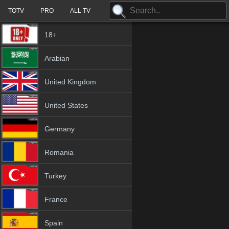
TOTV
PRO
ALL TV
18+
Arabian
United Kingdom
United States
Germany
Romania
Turkey
France
Spain