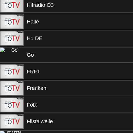
Hitradio Ö3
Halle
H1 DE
Go
FRF1
Franken
Folx
Filstalwelle