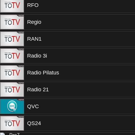
RFO
Regio
RAN1
Radio 3i
Radio Pilatus
Radio 21
QVC
QS24