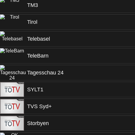
TM3
Tirol
Telebasel
TeleBarn
Tagesschau 24
SYLT1
TVS Syd+
Storbyen