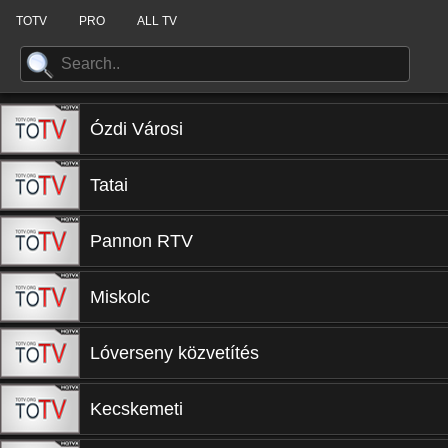
TOTV
PRO
ALL TV
Ózdi Városi
Tatai
Pannon RTV
Miskolc
Lóverseny közvetítés
Kecskemeti