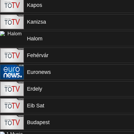
Kapos
Kanizsa
Halom
Fehérvár
Euronews
Erdely
Eib Sat
Budapest