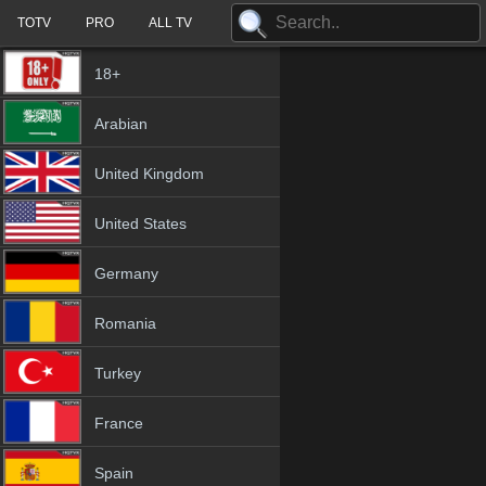
TOTV
PRO
ALL TV
18+
Arabian
United Kingdom
United States
Germany
Romania
Turkey
France
Spain