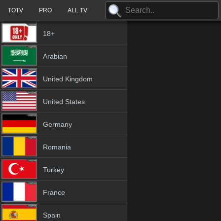
TOTV
PRO
ALL TV
18+
Arabian
United Kingdom
United States
Germany
Romania
Turkey
France
Spain