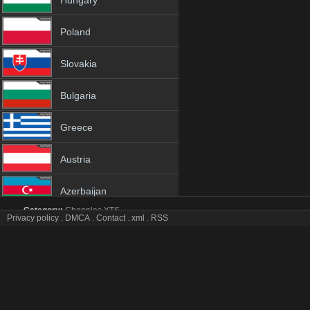
Hungary
Poland
Slovakia
Bulgaria
Greece
Austria
Azerbaijan
Category:
Channles
YTS
Privacy policy
.
DMCA
.
Contact
.
xml
.
RSS
Netherland
FilmBox tv online mobile totv FilmBox stream
FilmBox Totv Live Stream HD 1080p ToTV.org Hd to TV FilmBox HD H
Albania
Genres:
✯
Filmbox
✯
filmbox 4k
✯
filmbox app
✯
filmbox broadcast
✯
filmb
free tv
✯
filmbox gratis
✯
filmbox hd channel
✯
filmbox hd tv
✯
filmbox hq tv
18+
✯
filmbox live
✯
filmbox live free
✯
filmbox live iptv
✯
filmbox live online
✯
f
online live
✯
filmbox online tv
✯
filmbox pc tv
✯
filmbox phone
✯
filmbox pr