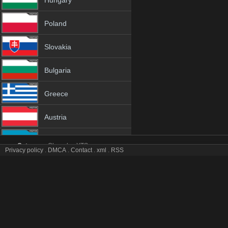
Hungary
Poland
Slovakia
Bulgaria
Greece
Austria
Azerbaijan
Category:
Channles
YTS
Privacy policy
.
DMCA
.
Contact
.
xml
.
RSS
Ellef tv online mobile totv Ellef stream
Netherland
Ellef Totv Live Stream HD 1080p ToTV.org Hd to TV Ellef HD Hqtvx live
Genres:
✯
Ellef
✯
ellef 4k
✯
ellef app
✯
ellef broadcast
✯
ellef channel
✯
el
Albania
✯
ellef hd tv
✯
ellef hq tv
✯
ellef hqtv
✯
ellef ip tv
✯
ellef ipad
✯
ellef iphone
✯
ellef live tv
✯
ellef live watch
✯
ellef m3u8
✯
ellef mobil
✯
ellef mobile tv
18+
✯
ellef sopcast
✯
ellef stream
✯
ellef stream free
✯
ellef stream live
✯
ellef 
stream
✯
ellef tv video
✯
ellef tv watch
✯
ellef video tv
✯
ellef view free
✯
ell