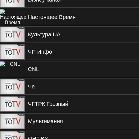
Настоящее Время
Культура UA
ЧП Инфо
CNL
Че
ЧГТРК Грозный
Мультимания
ОНТ.BY