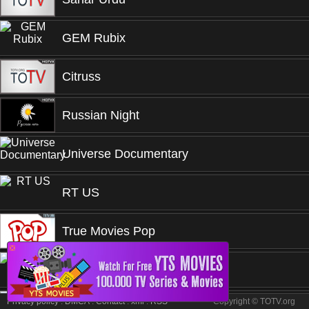
GEM Rubix
Citruss
Russian Night
Universe Documentary
RT US
True Movies Pop
❎
Perú
Privacy policy
.
DMCA
.
Contact
.
xml
.
RSS
Copyright © TOTV.org
TEN 10