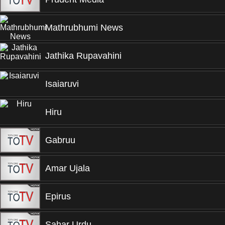
Mathrubhumi News
Jathika Rupavahini
Isaiaruvi
Hiru
Gabruu
Amar Ujala
Epirus
Sahar Urdu