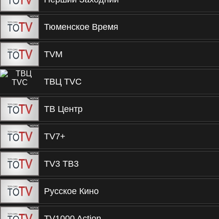
Тюменское Время
TVM
ТВЦ TVC
ТВ Центр
TV7+
TV3 TВ3
Русское Кино
TV1000 Action