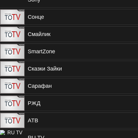
Сонце
Смайлик
SmartZone
Сказки Зайки
Сарафан
РЖД
АТВ
RU TV