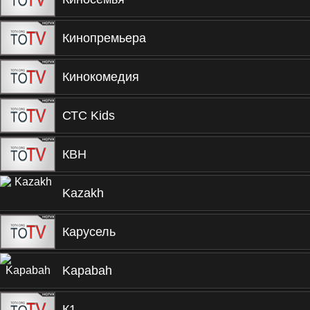
Кинопремьера
Кинокомедия
СТС Kids
КВН
Kazakh
Карусель
Kapabah
К1