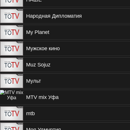
Народная Дипломатия
My Planet
Мужское кино
Muz Sojuz
Мульт
MTV mix Уфа
mtb
Моя Удмуртия