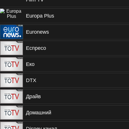
Europa Plus
Euronews
Еспресо
Еко
DTX
Драйв
Домашний
Disney канал