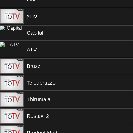
ערוץ
Capital
ATV
Bruzz
Teleabruzzo
Thirumalai
Rustavi 2
Prudent Media