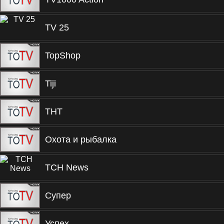
TV 25
TopShop
Tiji
ТНТ
Охота и рыбалка
TCH News
Супер
Успех