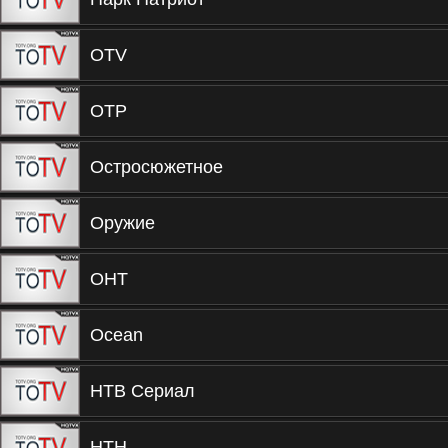
OTV
ОТР
Остросюжетное
Оружие
ОНТ
Ocean
НТВ Сериал
НТН