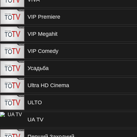
VIP Premiere
VIP Megahit
VIP Comedy
Усадьба
Ultra HD Cinema
ULTO
UA TV
Перший Заходний