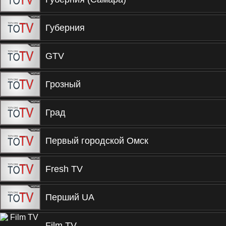
Губерния
GTV
Грозный
Град
Первый городской Омск
Fresh TV
Перший UA
Film TV