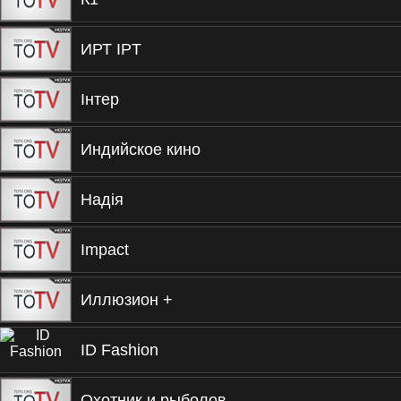
ИРТ IPT
Iнтер
Индийское кино
Надiя
Impact
Иллюзион +
ID Fashion
Охотник и рыболов