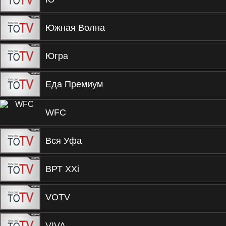
Южная Волна
Югра
Еда Премиум
WFC
Вся Уфа
ВРТ XXi
VOTV
VIVA