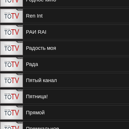
Ren Int
РАИ RAI
Радость моя
Рада
Пятый канал
Пятница!
Прямой
Премиальное