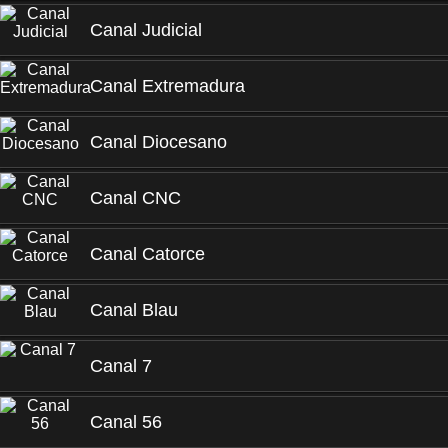
Canal Judicial
Canal Extremadura
Canal Diocesano
Canal CNC
Canal Catorce
Canal Blau
Canal 7
Canal 56