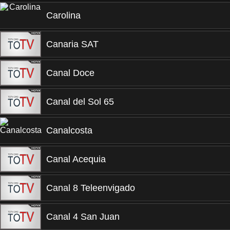
Carolina
Canaria SAT
Canal Doce
Canal del Sol 65
Canalcosta
Canal Acequia
Canal 8 Teleenvigado
Canal 4 San Juan