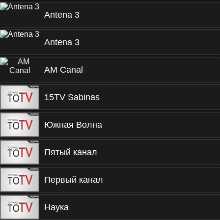
Antena 3
Antena 3
AM Canal
15TV Sabinas
Южная Волна
Пятый канал
Первый канал
Наука