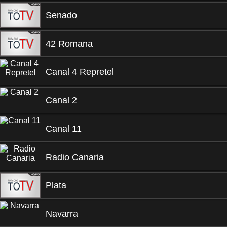
Senado
42 Romana
Canal 4 Repretel
Canal 2
Canal 11
Radio Canaria
Plata
Navarra