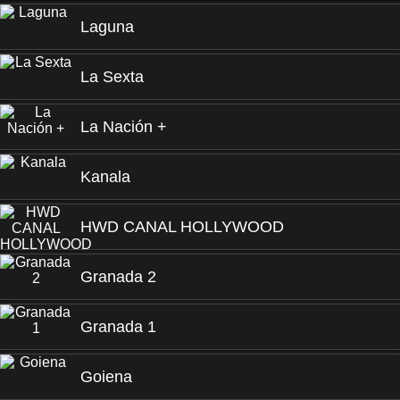
Laguna
La Sexta
La Nación +
Kanala
HWD CANAL HOLLYWOOD
Granada 2
Granada 1
Goiena