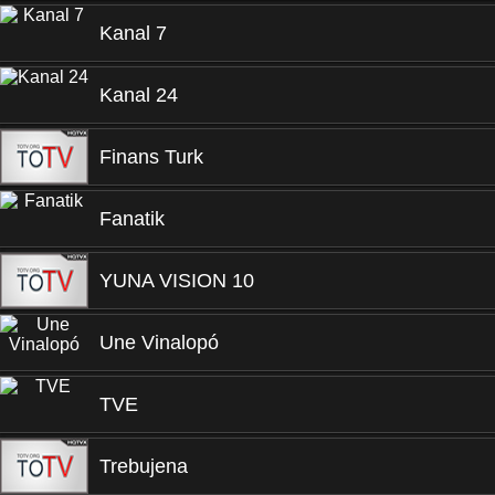
Kanal 7
Kanal 24
Finans Turk
Fanatik
YUNA VISION 10
Une Vinalopó
TVE
Trebujena