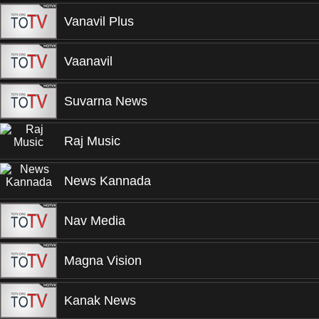
Vanavil Plus
Vaanavil
Suvarna News
Raj Music
News Kannada
Nav Media
Magna Vision
Kanak News