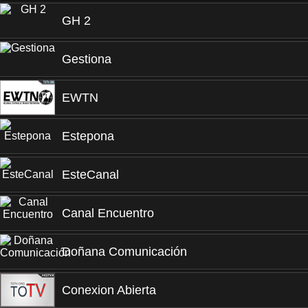
GH 2
Gestiona
EWTN
Estepona
EsteCanal
Canal Encuentro
Doñana Comunicación
Conexion Abierta