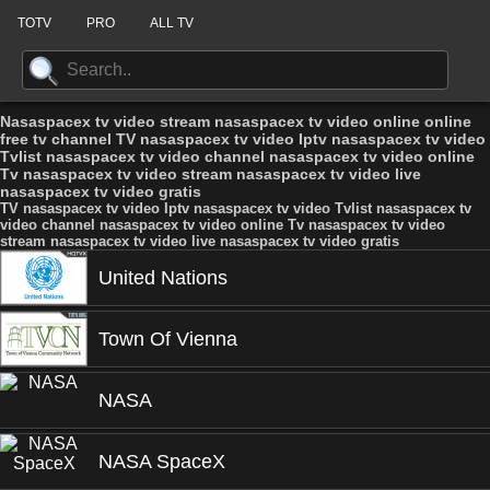
TOTV
PRO
ALL TV
Nasaspacex tv video stream nasaspacex tv video online online
free tv channel TV nasaspacex tv video Iptv nasaspacex tv video
Tvlist nasaspacex tv video channel nasaspacex tv video online
Tv nasaspacex tv video stream nasaspacex tv video live
nasaspacex tv video gratis
TV nasaspacex tv video Iptv nasaspacex tv video Tvlist nasaspacex tv
video channel nasaspacex tv video online Tv nasaspacex tv video
stream nasaspacex tv video live nasaspacex tv video gratis
United Nations
Town Of Vienna
NASA
NASA SpaceX