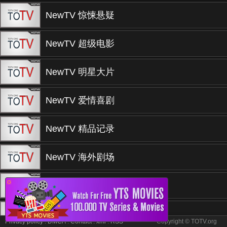
NewTV 惊悚悬疑
NewTV 超级电影
NewTV 明星大片
NewTV 爱情喜剧
NewTV 精品记录
NewTV 海外剧场
❎
NewTV 军事评论
NewTV 家庭剧场
Privacy policy
.
DMCA
.
Contact
.
xml
.
RSS
Copyright © TOTV.org