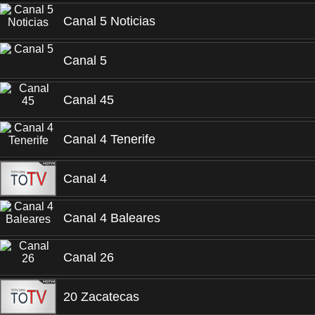
Canal 5 Noticias
Canal 5
Canal 45
Canal 4 Tenerife
Canal 4
Canal 4 Baleares
Canal 26
20 Zacatecas