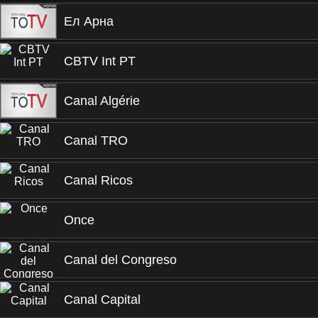
Ел Арна
CBTV Int PT
Canal Algérie
Canal TRO
Canal Ricos
Once
Canal del Congreso
Canal Capital