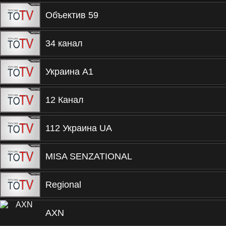
Объектив 59
34 канал
Украина А1
12 Канал
112 Украина UA
MISA SENZATIONAL
Regional
AXN