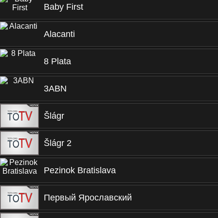
Baby First
Alacanti
8 Plata
3ABN
Šlágr
Šlágr 2
Pezinok Bratislava
Первый Ярославский