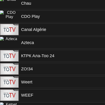
Chau
CDO Play
Canal Algérie
Azteca
КТРК Ала-Тоо 24
ZO!34
Weert
WEEF