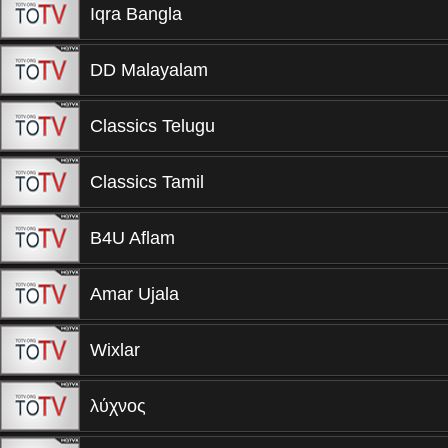
Iqra Bangla
DD Malayalam
Classics Telugu
Classics Tamil
B4U Aflam
Amar Ujala
Wixlar
λύχνος