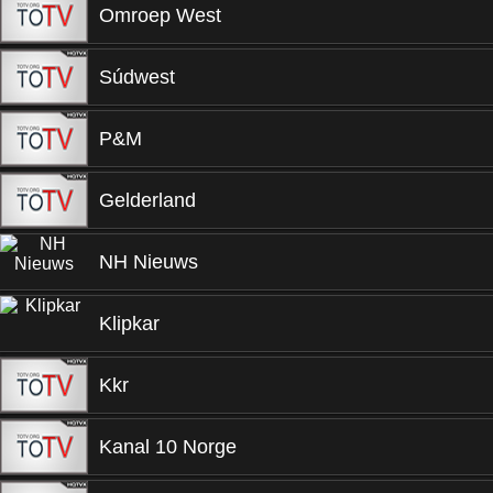
Omroep West
Súdwest
P&M
Gelderland
NH Nieuws
Klipkar
Kkr
Kanal 10 Norge