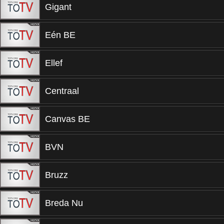
Gigant
Eén BE
Ellef
Centraal
Canvas BE
BVN
Bruzz
Breda Nu