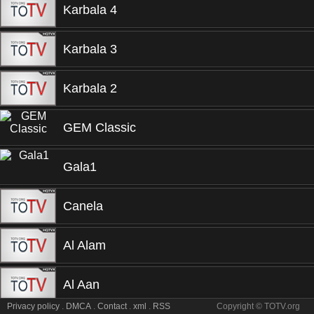
Karbala 4
Karbala 3
Karbala 2
GEM Classic
Gala1
Canela
Al Alam
Al Aan
Privacy policy
.
DMCA
.
Contact
.
xml
.
RSS
Copyright © TOTV.org