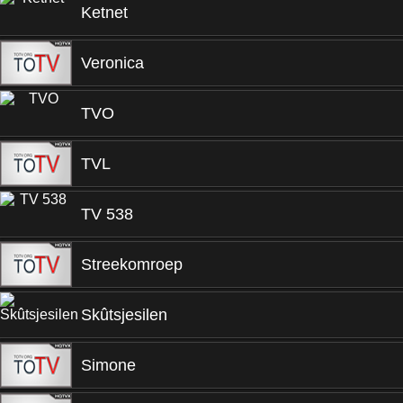
Ketnet
Veronica
TVO
TVL
TV 538
Streekomroep
Skûtsjesilen
Simone