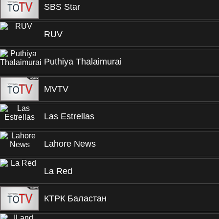
SBS Star
RUV
Puthiya Thalaimurai
MVTV
Las Estrellas
Lahore News
La Red
КТРК Баластан