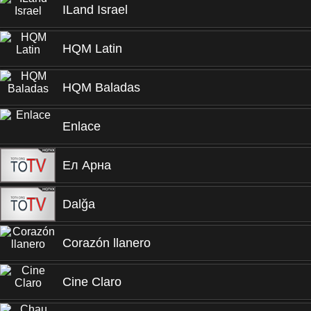
ILand Israel
HQM Latin
HQM Baladas
Enlace
Ел Арна
Dalğa
Corazón llanero
Cine Claro