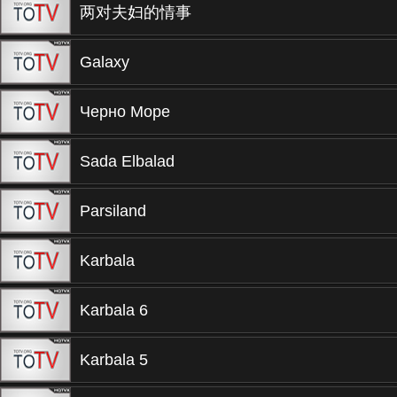
两对夫妇的情事
Galaxy
Черно Море
Sada Elbalad
Parsiland
Karbala
Karbala 6
Karbala 5