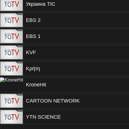
Украина ТIС
EBS 2
EBS 1
KVF
Κρήτη
KroneHit
CARTOON NETWORK
YTN SCIENCE