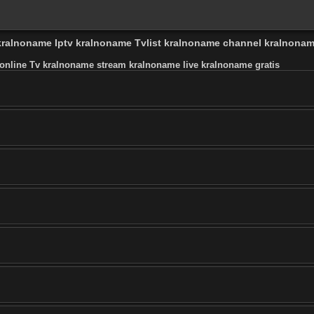
 kralnoname Iptv kralnoname Tvlist kralnoname channel kralnona
online Tv kralnoname stream kralnoname live kralnoname gratis