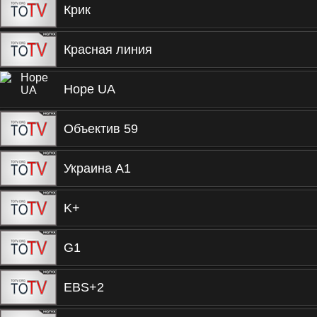
Крик
Красная линия
Hope UA
Объектив 59
Украина А1
K+
G1
EBS+2