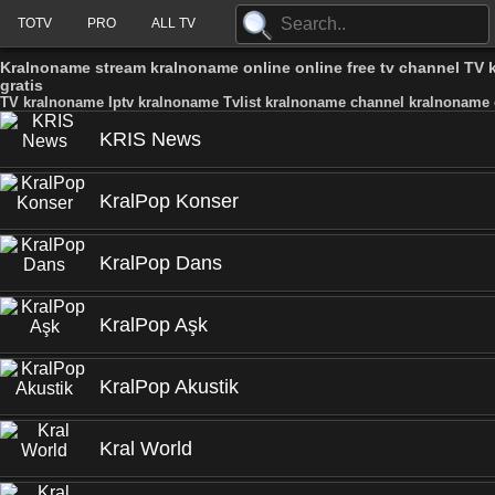
TOTV
PRO
ALL TV
Kralnoname stream kralnoname online online free tv channel TV
gratis
TV kralnoname Iptv kralnoname Tvlist kralnoname channel kralnoname 
KRIS News
KralPop Konser
KralPop Dans
KralPop Aşk
KralPop Akustik
Kral World