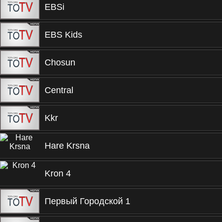
EBSi
EBS Kids
Chosun
Central
Kkr
Hare Krsna
Kron 4
Первый Городской 1