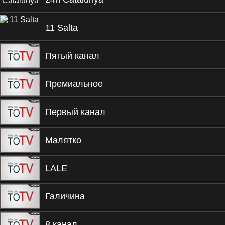
11 Salta
Пятый канал
Премиальное
Первый канал
Малятко
LALE
Галичина
8 канал