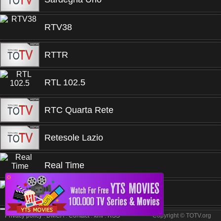
RTV38
RTTR
RTL 102.5
RTC Quarta Rete
Retesole Lazio
Real Time
❎
Rai YoYo
Privacy policy
.
DMCA
.
Contact
.
xml
.
RSS
Copyright © TOTV.org
Rai Storia