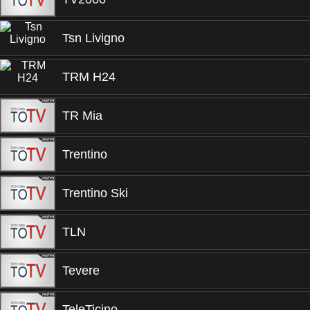
Tsn Livigno
TRM H24
TR Mia
Trentino
Trentino Ski
TLN
Tevere
TeleTicino