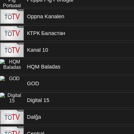
Oppna Kanalen
КТРК Баластан
Kanal 10
HQM Baladas
GOD
Digital 15
Dalğa
Central