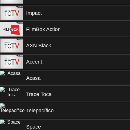
Impact
FilmBox Action
AXN Black
Accent
Acasa
Trace Toca
Telepacífico
Space