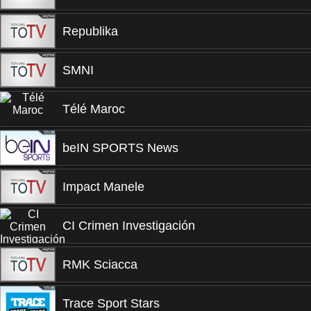
Republika
SMNI
Télé Maroc
beIN SPORTS News
Impact Manele
CI Crimen Investigación
RMK Sciacca
Trace Sport Stars