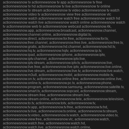
actionnewsnow tv actionnewsnow tv app actionnewsnow tv free
actionnewsnow tv hd actionnewsnow tv live actionnewsnow tv online
actionnewsnow tv stream actionnewsnow tv video actionnewsnow tv watch
actionnewsnow video tv actionnewsnow view free actionnewsnow vlc
actionnewsnow watch actionnewsnow watch free actionnewsnow watch hd
actionnewsnow watch live actionnewsnow watch online actionnewsnow watch
tv actionnewsnow web tv actionnewsnow webcast actionnewsnow.4k,
actionnewsnow.app, actionnewsnow.broadcast, actionnewsnow.channel,
actionnewsnow.channel.online, actionnewsnow.digital.tv,
actionnewsnow.direct, actionnewsnow.for.free, actionnewsnow.for.tv,
actionnewsnow.free.channel, actionnewsnow.free.live, actionnewsnow.free.tv,
actionnewsnow.gratis, actionnewsnow.hd.channel, actionnewsnow.hd.tv,
actionnewsnow.hq.tv, actionnewsnow.hqtv, actionnewsnow.ip.tv,
actionnewsnow.ipad, actionnewsnow.iphone, actionnewsnow.iptv,
actionnewsnow.iptv.channel, actionnewsnow.iptv.live,
actionnewsnow.iptv.stream, actionnewsnow.iptv.tv, actionnewsnow.live,
actionnewsnow.live.free, actionnewsnow.live.iptv, actionnewsnow.live.online,
actionnewsnow.live.stream, actionnewsnow.live.tv, actionnewsnow.live.watch,
actionnewsnow.m3u8, actionnewsnow.mobil, actionnewsnow.mobile.tv,
actionnewsnow.on.tv, actionnewsnow.online.free, actionnewsnow.online.live,
actionnewsnow.online.tv, actionnewsnow.pc.tv, actionnewsnow.phone,
actionnewsnow.program, actionnewsnow.samsung, actionnewsnow.satelite.tv,
actionnewsnow.smart.tv, actionnewsnow.sopcast, actionnewsnow.stream,
actionnewsnow.stream.free, actionnewsnow.stream.live,
actionnewsnow.stream.online, actionnewsnow.tele, actionnewsnow.television,
actionnewsnow.to.tv, actionnewsnow.totv, actionnewsnow.tv,
actionnewsnow.tv.app, actionnewsnow.tv.free, actionnewsnow.tv.hd,
actionnewsnow.tv.live, actionnewsnow.tv.online, actionnewsnow.tv.stream,
actionnewsnow.tv.video, actionnewsnow.tv.watch, actionnewsnow.video.tv,
actionnewsnow.view.free, actionnewsnow.vlc, actionnewsnow.watch,
actionnewsnow.watch.free, actionnewsnow.watch.hd,
actionnewsnow.watch.live, actionnewsnow.watch.online,