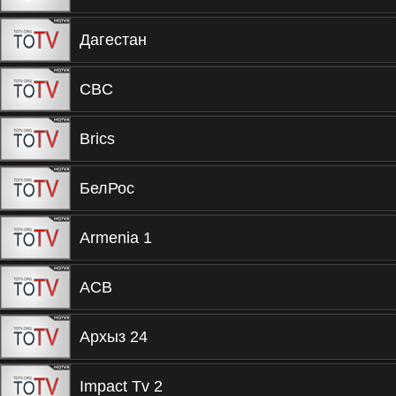
Дагестан
CBC
Brics
БелРос
Armenia 1
ACB
Архыз 24
Impact Tv 2