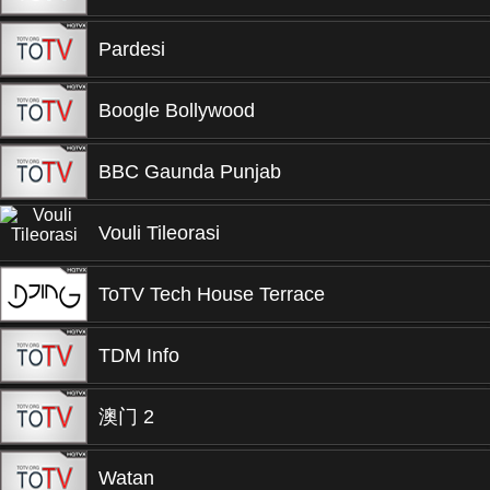
Pardesi
Boogle Bollywood
BBC Gaunda Punjab
Vouli Tileorasi
ToTV Tech House Terrace
TDM Info
澳门 2
Watan